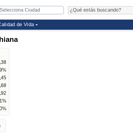
Calidad de Vida
hiana
,38
89%
,45
,68
,92
31%
70%
a