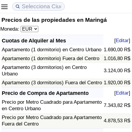
Precios de las propiedades en Maringá
Coste de vida
Precios de las propiedades
Calidad de Vida
Moneda:
Índice de Costo de Vida (Actual)
Índice de Precios de Inmuebles (Actual)
Índice de Calidad de Vida
Cuotas de Alquiler al Mes
[
Editar
]
Apartamento (1 dormitorio) en Centro Urbano
1.690,00 R$
Índice de Costo de Vida
Índice de Precios de Inmuebles
Índice de Calidad de Vida (Actual)
Apartamento (1 dormitorio) Fuera del Centro
1.016,80 R$
Índice de costo de vida por país
Índice de Precios de Inmuebles por País
Índice de calidad de vida por país
Apartamento (3 dormitorios) en Centro
3.124,00 R$
Urbano
en aqaba
Delincuencia
Apartamento (3 dormitorios) Fuera del Centro
1.920,00 R$
Precio de Compra de Apartamento
[
Editar
]
Calificación del Índice de Criminalidad
Precio por Metro Cuadrado para Apartamento
(Actual)
7.343,82 R$
en Centro Urbano
Precio por Metro Cuadrado para Apartamento
Índice de Criminalidad
4.878,53 R$
Fuera del Centro