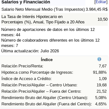
Salarios y Financiación
[
Editar
]
Índice de criminalidad por país
Salario Neto Mensual Medio (Tras Impuestos)
3.984,45 R$
Sanidad
La Tasa de Interés Hipotecario en
10,50
Porcentajes (%), Anual, Tipo Fijado a 20 Años
Índice de Sanidad (Actual)
Número de aportaciones de datos en los últimos 12
meses: 44
Índice de Sanidad
Número de colaboradores diferentes en los últimos 12
meses: 7
Última actualización: Julio 2026
Índice de Sanidad por País
Índice
Contaminación
Relación Precio/Renta:
7,67
Hipoteca como Porcentaje de Ingresos:
91,88%
Índice de Contaminación (Actual)
Índice de Acceso a Crédito:
1,09
Relación Precio/Alquiler – Centro Urbano:
19,68
Índice de contaminación
Relación Precio/Alquiler – Fuera del Centro:
21,52
Rendimiento Bruto del Alquiler (Centro Urbano):
5,08%
Índice de Contaminación por País
Rendimiento Bruto del Alquiler (Fuera del Centro):
4,65%