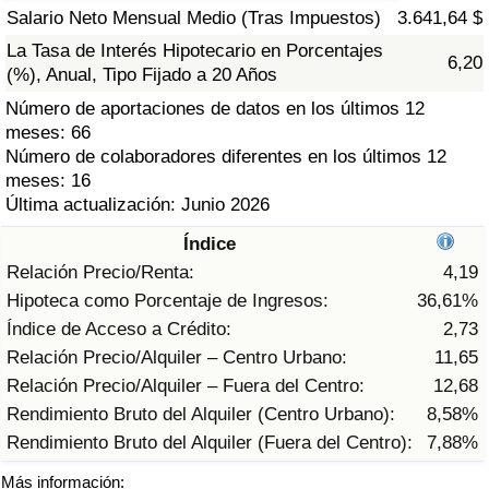
Índice de criminalidad por país
Salario Neto Mensual Medio (Tras Impuestos)
3.641,64 $
La Tasa de Interés Hipotecario en Porcentajes
6,20
Sanidad
(%), Anual, Tipo Fijado a 20 Años
Número de aportaciones de datos en los últimos 12
Índice de Sanidad (Actual)
meses: 66
Número de colaboradores diferentes en los últimos 12
Índice de Sanidad
meses: 16
Última actualización: Junio 2026
Índice de Sanidad por País
Índice
Relación Precio/Renta:
4,19
Contaminación
Hipoteca como Porcentaje de Ingresos:
36,61%
Índice de Acceso a Crédito:
2,73
Índice de Contaminación (Actual)
Relación Precio/Alquiler – Centro Urbano:
11,65
Relación Precio/Alquiler – Fuera del Centro:
12,68
Índice de contaminación
Rendimiento Bruto del Alquiler (Centro Urbano):
8,58%
Rendimiento Bruto del Alquiler (Fuera del Centro):
7,88%
Índice de Contaminación por País
Más información: