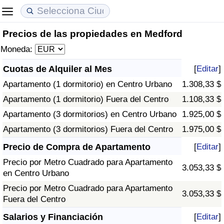
Precios de las propiedades en Medford
Coste de vida
Precios de las propiedades
Calidad de Vida
Moneda:
Índice de Costo de Vida (Actual)
Índice de Precios de Inmuebles (Actual)
Índice de Calidad de Vida
Cuotas de Alquiler al Mes
[
Editar
]
Apartamento (1 dormitorio) en Centro Urbano
1.308,33 $
Índice de Costo de Vida
Índice de Precios de Inmuebles
Índice de Calidad de Vida (Actual)
Apartamento (1 dormitorio) Fuera del Centro
1.108,33 $
Índice de costo de vida por país
Índice de Precios de Inmuebles por País
Índice de calidad de vida por país
Apartamento (3 dormitorios) en Centro Urbano
1.925,00 $
Apartamento (3 dormitorios) Fuera del Centro
1.975,00 $
en aqaba
Delincuencia
Precio de Compra de Apartamento
[
Editar
]
Precio por Metro Cuadrado para Apartamento
Calificación del Índice de Criminalidad
3.053,33 $
en Centro Urbano
(Actual)
Precio por Metro Cuadrado para Apartamento
3.053,33 $
Fuera del Centro
Índice de Criminalidad
Salarios y Financiación
[
Editar
]