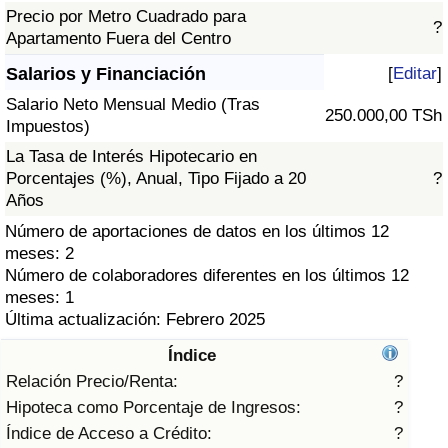
Índice de criminalidad por país
Precio por Metro Cuadrado para
?
Apartamento Fuera del Centro
Sanidad
Salarios y Financiación
[
Editar
]
Salario Neto Mensual Medio (Tras
Índice de Sanidad (Actual)
250.000,00 TSh
Impuestos)
La Tasa de Interés Hipotecario en
Índice de Sanidad
Porcentajes (%), Anual, Tipo Fijado a 20
?
Años
Índice de Sanidad por País
Número de aportaciones de datos en los últimos 12
meses: 2
Contaminación
Número de colaboradores diferentes en los últimos 12
meses: 1
Índice de Contaminación (Actual)
Última actualización: Febrero 2025
Índice
Índice de contaminación
Relación Precio/Renta:
?
Hipoteca como Porcentaje de Ingresos:
?
Índice de Contaminación por País
Índice de Acceso a Crédito:
?