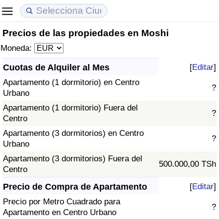
Precios de las propiedades en Moshi
Coste de vida
Precios de las propiedades
Calidad de Vida
Moneda:
Índice de Costo de Vida (Actual)
Índice de Precios de Inmuebles (Actual)
Índice de Calidad de Vida
Cuotas de Alquiler al Mes
[
Editar
]
Apartamento (1 dormitorio) en Centro
Índice de Costo de Vida
Índice de Precios de Inmuebles
Índice de Calidad de Vida (Actual)
?
Urbano
Apartamento (1 dormitorio) Fuera del
Índice de costo de vida por país
Índice de Precios de Inmuebles por País
Índice de calidad de vida por país
?
Centro
Apartamento (3 dormitorios) en Centro
en aqaba
Delincuencia
?
Urbano
Apartamento (3 dormitorios) Fuera del
Calificación del Índice de Criminalidad
500.000,00 TSh
Centro
(Actual)
Precio de Compra de Apartamento
[
Editar
]
Índice de Criminalidad
Precio por Metro Cuadrado para
?
Apartamento en Centro Urbano