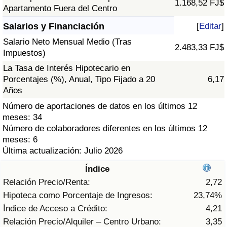
1.168,52 FJ$
Índice de criminalidad por país
Apartamento Fuera del Centro
Salarios y Financiación
[
Editar
]
Sanidad
Salario Neto Mensual Medio (Tras
2.483,33 FJ$
Impuestos)
Índice de Sanidad (Actual)
La Tasa de Interés Hipotecario en
Porcentajes (%), Anual, Tipo Fijado a 20
6,17
Índice de Sanidad
Años
Número de aportaciones de datos en los últimos 12
Índice de Sanidad por País
meses: 34
Número de colaboradores diferentes en los últimos 12
Contaminación
meses: 6
Última actualización: Julio 2026
Índice de Contaminación (Actual)
Índice
Relación Precio/Renta:
2,72
Índice de contaminación
Hipoteca como Porcentaje de Ingresos:
23,74%
Índice de Acceso a Crédito:
4,21
Índice de Contaminación por País
Relación Precio/Alquiler – Centro Urbano:
3,35