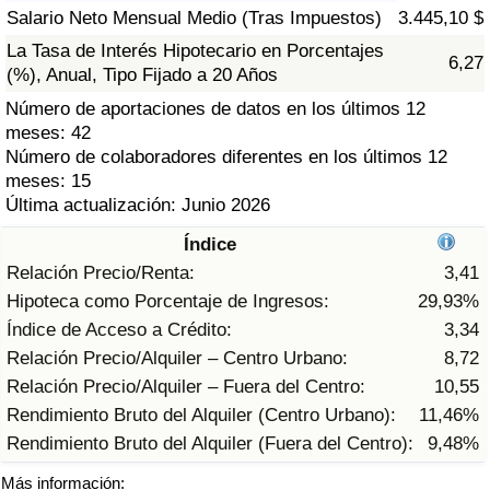
Índice de criminalidad por país
Salario Neto Mensual Medio (Tras Impuestos)
3.445,10 $
La Tasa de Interés Hipotecario en Porcentajes
6,27
Sanidad
(%), Anual, Tipo Fijado a 20 Años
Número de aportaciones de datos en los últimos 12
Índice de Sanidad (Actual)
meses: 42
Número de colaboradores diferentes en los últimos 12
Índice de Sanidad
meses: 15
Última actualización: Junio 2026
Índice de Sanidad por País
Índice
Relación Precio/Renta:
3,41
Contaminación
Hipoteca como Porcentaje de Ingresos:
29,93%
Índice de Acceso a Crédito:
3,34
Índice de Contaminación (Actual)
Relación Precio/Alquiler – Centro Urbano:
8,72
Relación Precio/Alquiler – Fuera del Centro:
10,55
Índice de contaminación
Rendimiento Bruto del Alquiler (Centro Urbano):
11,46%
Rendimiento Bruto del Alquiler (Fuera del Centro):
9,48%
Índice de Contaminación por País
Más información: