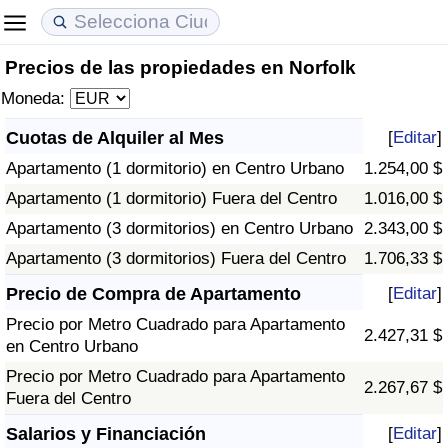
Precios de las propiedades en Norfolk
Coste de vida
Precios de las propiedades
Calidad de Vida
Moneda:
Índice de Costo de Vida (Actual)
Índice de Precios de Inmuebles (Actual)
Índice de Calidad de Vida
Cuotas de Alquiler al Mes
[
Editar
]
Apartamento (1 dormitorio) en Centro Urbano
1.254,00 $
Índice de Costo de Vida
Índice de Precios de Inmuebles
Índice de Calidad de Vida (Actual)
Apartamento (1 dormitorio) Fuera del Centro
1.016,00 $
Índice de costo de vida por país
Índice de Precios de Inmuebles por País
Índice de calidad de vida por país
Apartamento (3 dormitorios) en Centro Urbano
2.343,00 $
Apartamento (3 dormitorios) Fuera del Centro
1.706,33 $
en aqaba
Delincuencia
Precio de Compra de Apartamento
[
Editar
]
Precio por Metro Cuadrado para Apartamento
Calificación del Índice de Criminalidad
2.427,31 $
en Centro Urbano
(Actual)
Precio por Metro Cuadrado para Apartamento
2.267,67 $
Fuera del Centro
Índice de Criminalidad
Salarios y Financiación
[
Editar
]