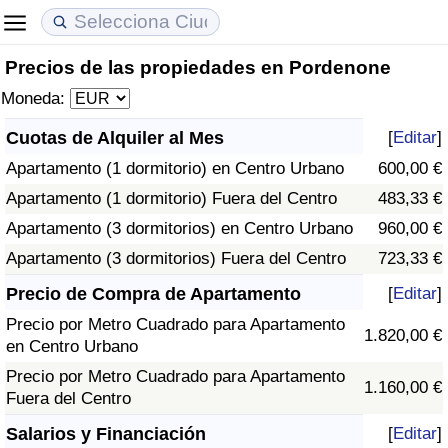
Precios de las propiedades en Pordenone
Coste de vida
Precios de las propiedades
Calidad de Vida
Moneda:
Índice de Costo de Vida (Actual)
Índice de Precios de Inmuebles (Actual)
Índice de Calidad de Vida
Cuotas de Alquiler al Mes
[
Editar
]
Apartamento (1 dormitorio) en Centro Urbano
600,00 €
Índice de Costo de Vida
Índice de Precios de Inmuebles
Índice de Calidad de Vida (Actual)
Apartamento (1 dormitorio) Fuera del Centro
483,33 €
Índice de costo de vida por país
Índice de Precios de Inmuebles por País
Índice de calidad de vida por país
Apartamento (3 dormitorios) en Centro Urbano
960,00 €
Apartamento (3 dormitorios) Fuera del Centro
723,33 €
en aqaba
Delincuencia
Precio de Compra de Apartamento
[
Editar
]
Precio por Metro Cuadrado para Apartamento
Calificación del Índice de Criminalidad
1.820,00 €
en Centro Urbano
(Actual)
Precio por Metro Cuadrado para Apartamento
1.160,00 €
Fuera del Centro
Índice de Criminalidad
Salarios y Financiación
[
Editar
]