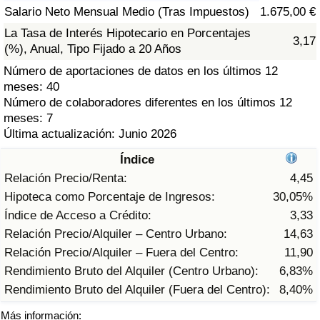
Índice de criminalidad por país
Salario Neto Mensual Medio (Tras Impuestos)
1.675,00 €
La Tasa de Interés Hipotecario en Porcentajes
3,17
Sanidad
(%), Anual, Tipo Fijado a 20 Años
Número de aportaciones de datos en los últimos 12
Índice de Sanidad (Actual)
meses: 40
Número de colaboradores diferentes en los últimos 12
Índice de Sanidad
meses: 7
Última actualización: Junio 2026
Índice de Sanidad por País
Índice
Relación Precio/Renta:
4,45
Contaminación
Hipoteca como Porcentaje de Ingresos:
30,05%
Índice de Acceso a Crédito:
3,33
Índice de Contaminación (Actual)
Relación Precio/Alquiler – Centro Urbano:
14,63
Relación Precio/Alquiler – Fuera del Centro:
11,90
Índice de contaminación
Rendimiento Bruto del Alquiler (Centro Urbano):
6,83%
Rendimiento Bruto del Alquiler (Fuera del Centro):
8,40%
Índice de Contaminación por País
Más información: