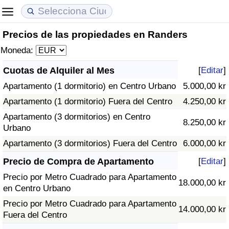
Precios de las propiedades en Randers
Coste de vida
Precios de las propiedades
Calidad de Vida
Moneda:
Índice de Costo de Vida (Actual)
Índice de Precios de Inmuebles (Actual)
Índice de Calidad de Vida
Cuotas de Alquiler al Mes
[
Editar
]
Apartamento (1 dormitorio) en Centro Urbano
5.000,00 kr
Índice de Costo de Vida
Índice de Precios de Inmuebles
Índice de Calidad de Vida (Actual)
Apartamento (1 dormitorio) Fuera del Centro
4.250,00 kr
Índice de costo de vida por país
Índice de Precios de Inmuebles por País
Índice de calidad de vida por país
Apartamento (3 dormitorios) en Centro
8.250,00 kr
Urbano
en aqaba
Delincuencia
Apartamento (3 dormitorios) Fuera del Centro
6.000,00 kr
Precio de Compra de Apartamento
[
Editar
]
Calificación del Índice de Criminalidad
Precio por Metro Cuadrado para Apartamento
(Actual)
18.000,00 kr
en Centro Urbano
Precio por Metro Cuadrado para Apartamento
Índice de Criminalidad
14.000,00 kr
Fuera del Centro