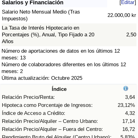
Salarios y Financiación
[
Editar
]
Índice de criminalidad por país
Salario Neto Mensual Medio (Tras
22.000,00 kr
Sanidad
Impuestos)
La Tasa de Interés Hipotecario en
Índice de Sanidad (Actual)
Porcentajes (%), Anual, Tipo Fijado a 20
2,50
Años
Índice de Sanidad
Número de aportaciones de datos en los últimos 12
meses: 13
Número de colaboradores diferentes en los últimos 12
Índice de Sanidad por País
meses: 2
Última actualización: Octubre 2025
Contaminación
Índice
Índice de Contaminación (Actual)
Relación Precio/Renta:
3,64
Hipoteca como Porcentaje de Ingresos:
23,12%
Índice de contaminación
Índice de Acceso a Crédito:
4,32
Relación Precio/Alquiler – Centro Urbano:
17,14
Índice de Contaminación por País
Relación Precio/Alquiler – Fuera del Centro:
16,72
Rendimiento Bruto del Alquiler (Centro Urbano):
5,83%