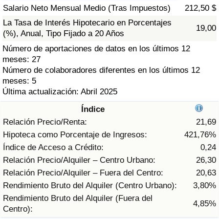
Índice de criminalidad por país
Salario Neto Mensual Medio (Tras Impuestos)
212,50 $
La Tasa de Interés Hipotecario en Porcentajes
19,00
Sanidad
(%), Anual, Tipo Fijado a 20 Años
Número de aportaciones de datos en los últimos 12
Índice de Sanidad (Actual)
meses: 27
Número de colaboradores diferentes en los últimos 12
Índice de Sanidad
meses: 5
Última actualización: Abril 2025
Índice de Sanidad por País
Índice
Relación Precio/Renta:
21,69
Contaminación
Hipoteca como Porcentaje de Ingresos:
421,76%
Índice de Acceso a Crédito:
0,24
Índice de Contaminación (Actual)
Relación Precio/Alquiler – Centro Urbano:
26,30
Relación Precio/Alquiler – Fuera del Centro:
20,63
Índice de contaminación
Rendimiento Bruto del Alquiler (Centro Urbano):
3,80%
Rendimiento Bruto del Alquiler (Fuera del
4,85%
Índice de Contaminación por País
Centro):