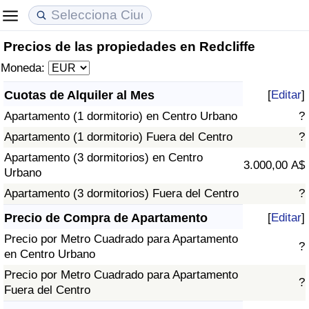
Precios de las propiedades en Redcliffe
Coste de vida
Precios de las propiedades
Calidad de Vida
Moneda:
Índice de Costo de Vida (Actual)
Índice de Precios de Inmuebles (Actual)
Índice de Calidad de Vida
Cuotas de Alquiler al Mes
[
Editar
]
Apartamento (1 dormitorio) en Centro Urbano
?
Índice de Costo de Vida
Índice de Precios de Inmuebles
Índice de Calidad de Vida (Actual)
Apartamento (1 dormitorio) Fuera del Centro
?
Índice de costo de vida por país
Índice de Precios de Inmuebles por País
Índice de calidad de vida por país
Apartamento (3 dormitorios) en Centro
3.000,00 A$
Urbano
en aqaba
Delincuencia
Apartamento (3 dormitorios) Fuera del Centro
?
Precio de Compra de Apartamento
[
Editar
]
Calificación del Índice de Criminalidad
Precio por Metro Cuadrado para Apartamento
(Actual)
?
en Centro Urbano
Precio por Metro Cuadrado para Apartamento
Índice de Criminalidad
?
Fuera del Centro