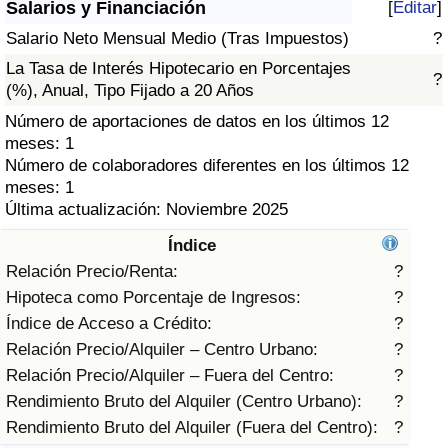
Salarios y Financiación
[
Editar
]
Índice de criminalidad por país
Salario Neto Mensual Medio (Tras Impuestos)
?
Sanidad
La Tasa de Interés Hipotecario en Porcentajes
?
(%), Anual, Tipo Fijado a 20 Años
Índice de Sanidad (Actual)
Número de aportaciones de datos en los últimos 12
meses: 1
Índice de Sanidad
Número de colaboradores diferentes en los últimos 12
meses: 1
Última actualización: Noviembre 2025
Índice de Sanidad por País
Índice
Contaminación
Relación Precio/Renta:
?
Hipoteca como Porcentaje de Ingresos:
?
Índice de Contaminación (Actual)
Índice de Acceso a Crédito:
?
Relación Precio/Alquiler – Centro Urbano:
?
Índice de contaminación
Relación Precio/Alquiler – Fuera del Centro:
?
Rendimiento Bruto del Alquiler (Centro Urbano):
?
Índice de Contaminación por País
Rendimiento Bruto del Alquiler (Fuera del Centro):
?