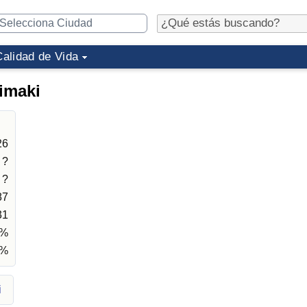
Calidad de Vida
himaki
26
?
?
87
31
3%
9%
i