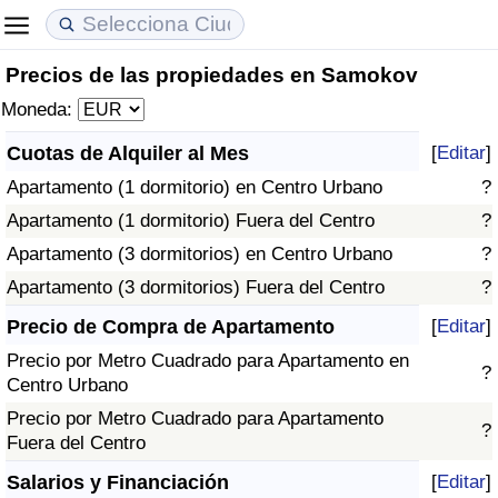
Precios de las propiedades en Samokov
Coste de vida
Precios de las propiedades
Calidad de Vida
Moneda:
Índice de Costo de Vida (Actual)
Índice de Precios de Inmuebles (Actual)
Índice de Calidad de Vida
Cuotas de Alquiler al Mes
[
Editar
]
Apartamento (1 dormitorio) en Centro Urbano
?
Índice de Costo de Vida
Índice de Precios de Inmuebles
Índice de Calidad de Vida (Actual)
Apartamento (1 dormitorio) Fuera del Centro
?
Índice de costo de vida por país
Índice de Precios de Inmuebles por País
Índice de calidad de vida por país
Apartamento (3 dormitorios) en Centro Urbano
?
Apartamento (3 dormitorios) Fuera del Centro
?
en aqaba
Delincuencia
Precio de Compra de Apartamento
[
Editar
]
Precio por Metro Cuadrado para Apartamento en
Calificación del Índice de Criminalidad
?
Centro Urbano
(Actual)
Precio por Metro Cuadrado para Apartamento
?
Fuera del Centro
Índice de Criminalidad
Salarios y Financiación
[
Editar
]