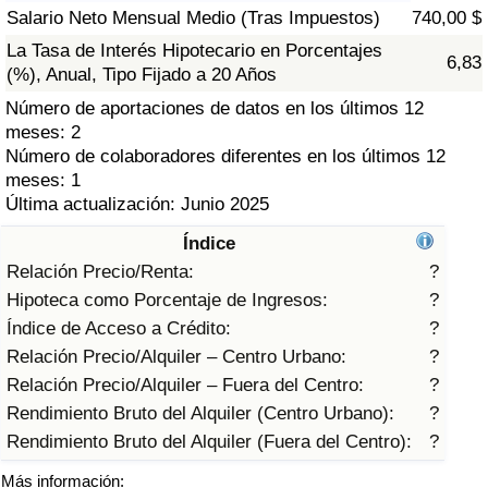
Índice de criminalidad por país
Salario Neto Mensual Medio (Tras Impuestos)
740,00 $
La Tasa de Interés Hipotecario en Porcentajes
6,83
Sanidad
(%), Anual, Tipo Fijado a 20 Años
Número de aportaciones de datos en los últimos 12
Índice de Sanidad (Actual)
meses: 2
Número de colaboradores diferentes en los últimos 12
Índice de Sanidad
meses: 1
Última actualización: Junio 2025
Índice de Sanidad por País
Índice
Relación Precio/Renta:
?
Contaminación
Hipoteca como Porcentaje de Ingresos:
?
Índice de Acceso a Crédito:
?
Índice de Contaminación (Actual)
Relación Precio/Alquiler – Centro Urbano:
?
Relación Precio/Alquiler – Fuera del Centro:
?
Índice de contaminación
Rendimiento Bruto del Alquiler (Centro Urbano):
?
Rendimiento Bruto del Alquiler (Fuera del Centro):
?
Índice de Contaminación por País
Más información: