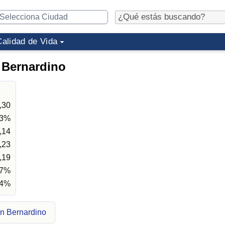
Calidad de Vida
 Bernardino
,30
63%
,14
,23
,19
77%
94%
an Bernardino