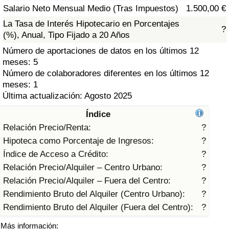
Índice de criminalidad por país
Salario Neto Mensual Medio (Tras Impuestos)
1.500,00 €
La Tasa de Interés Hipotecario en Porcentajes
?
Sanidad
(%), Anual, Tipo Fijado a 20 Años
Número de aportaciones de datos en los últimos 12
Índice de Sanidad (Actual)
meses: 5
Número de colaboradores diferentes en los últimos 12
Índice de Sanidad
meses: 1
Última actualización: Agosto 2025
Índice de Sanidad por País
Índice
Relación Precio/Renta:
?
Contaminación
Hipoteca como Porcentaje de Ingresos:
?
Índice de Acceso a Crédito:
?
Índice de Contaminación (Actual)
Relación Precio/Alquiler – Centro Urbano:
?
Relación Precio/Alquiler – Fuera del Centro:
?
Índice de contaminación
Rendimiento Bruto del Alquiler (Centro Urbano):
?
Rendimiento Bruto del Alquiler (Fuera del Centro):
?
Índice de Contaminación por País
Más información: