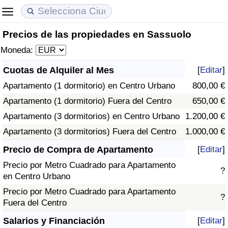
Precios de las propiedades en Sassuolo
Coste de vida
Precios de las propiedades
Calidad de Vida
Moneda:
Índice de Costo de Vida (Actual)
Índice de Precios de Inmuebles (Actual)
Índice de Calidad de Vida
Cuotas de Alquiler al Mes
[
Editar
]
Apartamento (1 dormitorio) en Centro Urbano
800,00 €
Índice de Costo de Vida
Índice de Precios de Inmuebles
Índice de Calidad de Vida (Actual)
Apartamento (1 dormitorio) Fuera del Centro
650,00 €
Índice de costo de vida por país
Índice de Precios de Inmuebles por País
Índice de calidad de vida por país
Apartamento (3 dormitorios) en Centro Urbano
1.200,00 €
Apartamento (3 dormitorios) Fuera del Centro
1.000,00 €
en aqaba
Delincuencia
Precio de Compra de Apartamento
[
Editar
]
Precio por Metro Cuadrado para Apartamento
Calificación del Índice de Criminalidad
?
en Centro Urbano
(Actual)
Precio por Metro Cuadrado para Apartamento
?
Fuera del Centro
Índice de Criminalidad
Salarios y Financiación
[
Editar
]