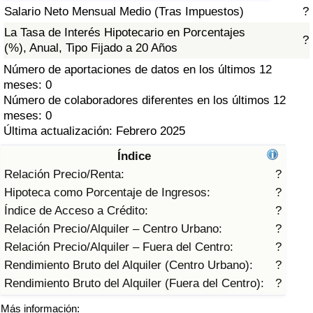
Índice de criminalidad por país
Salario Neto Mensual Medio (Tras Impuestos)
?
La Tasa de Interés Hipotecario en Porcentajes
?
Sanidad
(%), Anual, Tipo Fijado a 20 Años
Número de aportaciones de datos en los últimos 12
Índice de Sanidad (Actual)
meses: 0
Número de colaboradores diferentes en los últimos 12
Índice de Sanidad
meses: 0
Última actualización: Febrero 2025
Índice de Sanidad por País
Índice
Relación Precio/Renta:
?
Contaminación
Hipoteca como Porcentaje de Ingresos:
?
Índice de Acceso a Crédito:
?
Índice de Contaminación (Actual)
Relación Precio/Alquiler – Centro Urbano:
?
Relación Precio/Alquiler – Fuera del Centro:
?
Índice de contaminación
Rendimiento Bruto del Alquiler (Centro Urbano):
?
Rendimiento Bruto del Alquiler (Fuera del Centro):
?
Índice de Contaminación por País
Más información: