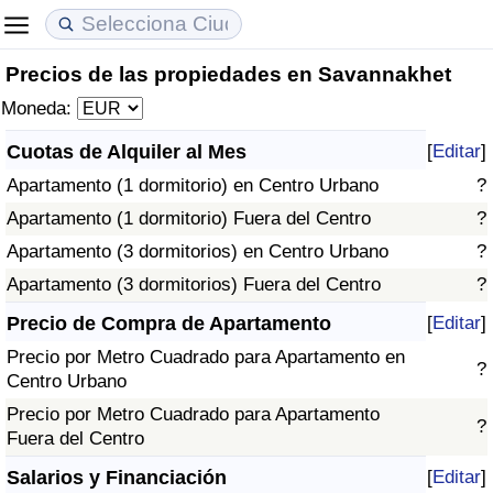
Precios de las propiedades en Savannakhet
Coste de vida
Precios de las propiedades
Calidad de Vida
Moneda:
Índice de Costo de Vida (Actual)
Índice de Precios de Inmuebles (Actual)
Índice de Calidad de Vida
Cuotas de Alquiler al Mes
[
Editar
]
Apartamento (1 dormitorio) en Centro Urbano
?
Índice de Costo de Vida
Índice de Precios de Inmuebles
Índice de Calidad de Vida (Actual)
Apartamento (1 dormitorio) Fuera del Centro
?
Índice de costo de vida por país
Índice de Precios de Inmuebles por País
Índice de calidad de vida por país
Apartamento (3 dormitorios) en Centro Urbano
?
Apartamento (3 dormitorios) Fuera del Centro
?
en aqaba
Delincuencia
Precio de Compra de Apartamento
[
Editar
]
Precio por Metro Cuadrado para Apartamento en
Calificación del Índice de Criminalidad
?
Centro Urbano
(Actual)
Precio por Metro Cuadrado para Apartamento
?
Fuera del Centro
Índice de Criminalidad
Salarios y Financiación
[
Editar
]