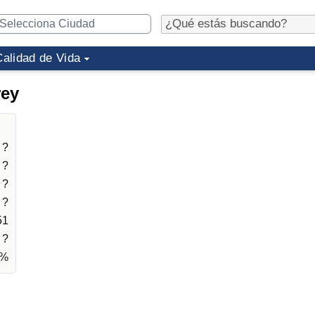
Calidad de Vida
rey
?
?
?
?
51
?
1%