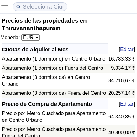
Precios de las propiedades en
Coste de vida
Precios de las propiedades
Calidad de Vida
Thiruvananthapuram
Moneda:
Índice de Costo de Vida (Actual)
Índice de Precios de Inmuebles (Actual)
Índice de Calidad de Vida
Cuotas de Alquiler al Mes
[
Editar
]
Índice de Costo de Vida
Índice de Precios de Inmuebles
Índice de Calidad de Vida (Actual)
Apartamento (1 dormitorio) en Centro Urbano
16.783,33 ₹
Apartamento (1 dormitorio) Fuera del Centro
9.334,17 ₹
Índice de costo de vida por país
Índice de Precios de Inmuebles por País
Índice de calidad de vida por país
Apartamento (3 dormitorios) en Centro
34.216,67 ₹
Urbano
en aqaba
Delincuencia
Apartamento (3 dormitorios) Fuera del Centro
20.257,14 ₹
Calificación del Índice de Criminalidad
Precio de Compra de Apartamento
[
Editar
]
(Actual)
Precio por Metro Cuadrado para Apartamento
64.340,35 ₹
en Centro Urbano
Índice de Criminalidad
Precio por Metro Cuadrado para Apartamento
40.800,00 ₹
Fuera del Centro