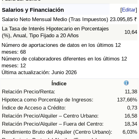
Índice de criminalidad por país
Salarios y Financiación
[
Editar
]
Sanidad
Salario Neto Mensual Medio (Tras Impuestos)
23.095,85 ₹
La Tasa de Interés Hipotecario en Porcentajes
10,64
Índice de Sanidad (Actual)
(%), Anual, Tipo Fijado a 20 Años
Número de aportaciones de datos en los últimos 12
Índice de Sanidad
meses: 68
Número de colaboradores diferentes en los últimos 12
meses: 12
Índice de Sanidad por País
Última actualización: Junio 2026
Contaminación
Índice
Relación Precio/Renta:
11,38
Índice de Contaminación (Actual)
Hipoteca como Porcentaje de Ingresos:
137,66%
Índice de Acceso a Crédito:
0,73
Índice de contaminación
Relación Precio/Alquiler – Centro Urbano:
16,58
Relación Precio/Alquiler – Fuera del Centro:
18,34
Índice de Contaminación por País
Rendimiento Bruto del Alquiler (Centro Urbano):
6,03%