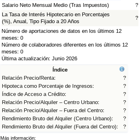
Índice de criminalidad por país
Salario Neto Mensual Medio (Tras Impuestos)
?
La Tasa de Interés Hipotecario en Porcentajes
?
Sanidad
(%), Anual, Tipo Fijado a 20 Años
Número de aportaciones de datos en los últimos 12
Índice de Sanidad (Actual)
meses: 0
Número de colaboradores diferentes en los últimos 12
Índice de Sanidad
meses: 0
Última actualización: Junio 2026
Índice de Sanidad por País
Índice
Relación Precio/Renta:
?
Contaminación
Hipoteca como Porcentaje de Ingresos:
?
Índice de Acceso a Crédito:
?
Índice de Contaminación (Actual)
Relación Precio/Alquiler – Centro Urbano:
?
Relación Precio/Alquiler – Fuera del Centro:
?
Índice de contaminación
Rendimiento Bruto del Alquiler (Centro Urbano):
?
Rendimiento Bruto del Alquiler (Fuera del Centro):
?
Índice de Contaminación por País
Más información: