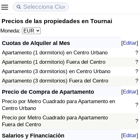
Precios de las propiedades en Tournai
Coste de vida
Precios de las propiedades
Calidad de Vida
Moneda:
Índice de Costo de Vida (Actual)
Índice de Precios de Inmuebles (Actual)
Índice de Calidad de Vida
Cuotas de Alquiler al Mes
[
Editar
]
Apartamento (1 dormitorio) en Centro Urbano
?
Índice de Costo de Vida
Índice de Precios de Inmuebles
Índice de Calidad de Vida (Actual)
Apartamento (1 dormitorio) Fuera del Centro
?
Índice de costo de vida por país
Índice de Precios de Inmuebles por País
Índice de calidad de vida por país
Apartamento (3 dormitorios) en Centro Urbano
?
Apartamento (3 dormitorios) Fuera del Centro
?
en aqaba
Delincuencia
Precio de Compra de Apartamento
[
Editar
]
Precio por Metro Cuadrado para Apartamento en
Calificación del Índice de Criminalidad
?
Centro Urbano
(Actual)
Precio por Metro Cuadrado para Apartamento
?
Fuera del Centro
Índice de Criminalidad
Salarios y Financiación
[
Editar
]