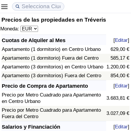
Precios de las propiedades en Tréveris
Coste de vida
Precios de las propiedades
Calidad de Vida
Moneda:
Índice de Costo de Vida (Actual)
Índice de Precios de Inmuebles (Actual)
Índice de Calidad de Vida
Cuotas de Alquiler al Mes
[
Editar
]
Apartamento (1 dormitorio) en Centro Urbano
629,00 €
Índice de Costo de Vida
Índice de Precios de Inmuebles
Índice de Calidad de Vida (Actual)
Apartamento (1 dormitorio) Fuera del Centro
585,17 €
Índice de costo de vida por país
Índice de Precios de Inmuebles por País
Índice de calidad de vida por país
Apartamento (3 dormitorios) en Centro Urbano
1.200,00 €
Apartamento (3 dormitorios) Fuera del Centro
854,00 €
en aqaba
Delincuencia
Precio de Compra de Apartamento
[
Editar
]
Precio por Metro Cuadrado para Apartamento
Calificación del Índice de Criminalidad
3.683,81 €
en Centro Urbano
(Actual)
Precio por Metro Cuadrado para Apartamento
3.027,09 €
Fuera del Centro
Índice de Criminalidad
Salarios y Financiación
[
Editar
]