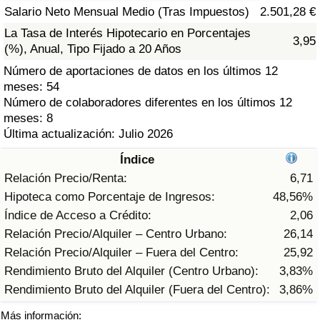
Índice de criminalidad por país
Salario Neto Mensual Medio (Tras Impuestos)
2.501,28 €
La Tasa de Interés Hipotecario en Porcentajes
3,95
Sanidad
(%), Anual, Tipo Fijado a 20 Años
Número de aportaciones de datos en los últimos 12
Índice de Sanidad (Actual)
meses: 54
Número de colaboradores diferentes en los últimos 12
Índice de Sanidad
meses: 8
Última actualización: Julio 2026
Índice de Sanidad por País
Índice
Relación Precio/Renta:
6,71
Contaminación
Hipoteca como Porcentaje de Ingresos:
48,56%
Índice de Acceso a Crédito:
2,06
Índice de Contaminación (Actual)
Relación Precio/Alquiler – Centro Urbano:
26,14
Relación Precio/Alquiler – Fuera del Centro:
25,92
Índice de contaminación
Rendimiento Bruto del Alquiler (Centro Urbano):
3,83%
Rendimiento Bruto del Alquiler (Fuera del Centro):
3,86%
Índice de Contaminación por País
Más información: