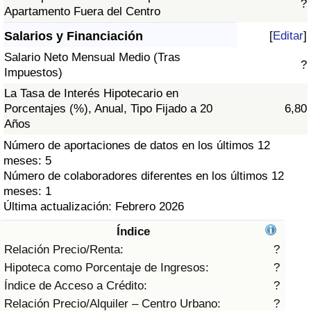
?
Índice de criminalidad por país
Apartamento Fuera del Centro
Salarios y Financiación
[
Editar
]
Sanidad
Salario Neto Mensual Medio (Tras
?
Impuestos)
Índice de Sanidad (Actual)
La Tasa de Interés Hipotecario en
Porcentajes (%), Anual, Tipo Fijado a 20
6,80
Índice de Sanidad
Años
Número de aportaciones de datos en los últimos 12
Índice de Sanidad por País
meses: 5
Número de colaboradores diferentes en los últimos 12
Contaminación
meses: 1
Última actualización: Febrero 2026
Índice de Contaminación (Actual)
Índice
Relación Precio/Renta:
?
Índice de contaminación
Hipoteca como Porcentaje de Ingresos:
?
Índice de Acceso a Crédito:
?
Índice de Contaminación por País
Relación Precio/Alquiler – Centro Urbano:
?