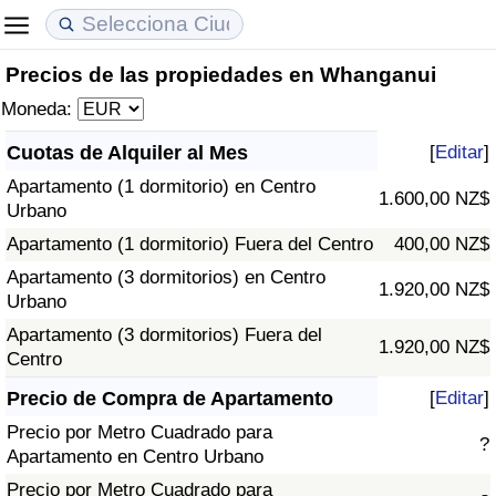
Precios de las propiedades en Whanganui
Coste de vida
Precios de las propiedades
Calidad de Vida
Moneda:
Índice de Costo de Vida (Actual)
Índice de Precios de Inmuebles (Actual)
Índice de Calidad de Vida
Cuotas de Alquiler al Mes
[
Editar
]
Apartamento (1 dormitorio) en Centro
Índice de Costo de Vida
Índice de Precios de Inmuebles
Índice de Calidad de Vida (Actual)
1.600,00 NZ$
Urbano
Apartamento (1 dormitorio) Fuera del Centro
400,00 NZ$
Índice de costo de vida por país
Índice de Precios de Inmuebles por País
Índice de calidad de vida por país
Apartamento (3 dormitorios) en Centro
1.920,00 NZ$
Urbano
en aqaba
Delincuencia
Apartamento (3 dormitorios) Fuera del
1.920,00 NZ$
Centro
Calificación del Índice de Criminalidad
(Actual)
Precio de Compra de Apartamento
[
Editar
]
Precio por Metro Cuadrado para
?
Índice de Criminalidad
Apartamento en Centro Urbano
Precio por Metro Cuadrado para