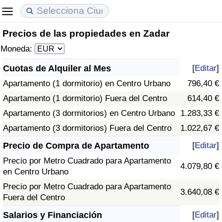
Precios de las propiedades en Zadar
Coste de vida
Precios de las propiedades
Calidad de Vida
Moneda:
Índice de Costo de Vida (Actual)
Índice de Precios de Inmuebles (Actual)
Índice de Calidad de Vida
Cuotas de Alquiler al Mes
[
Editar
]
Apartamento (1 dormitorio) en Centro Urbano
796,40 €
Índice de Costo de Vida
Índice de Precios de Inmuebles
Índice de Calidad de Vida (Actual)
Apartamento (1 dormitorio) Fuera del Centro
614,40 €
Índice de costo de vida por país
Índice de Precios de Inmuebles por País
Índice de calidad de vida por país
Apartamento (3 dormitorios) en Centro Urbano
1.283,33 €
Apartamento (3 dormitorios) Fuera del Centro
1.022,67 €
en aqaba
Delincuencia
Precio de Compra de Apartamento
[
Editar
]
Precio por Metro Cuadrado para Apartamento
Calificación del Índice de Criminalidad
4.079,80 €
en Centro Urbano
(Actual)
Precio por Metro Cuadrado para Apartamento
3.640,08 €
Fuera del Centro
Índice de Criminalidad
Salarios y Financiación
[
Editar
]