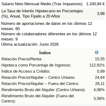
Índice de criminalidad por país
Salario Neto Mensual Medio (Tras Impuestos)
1.240,84 €
La Tasa de Interés Hipotecario en Porcentajes
3,98
Sanidad
(%), Anual, Tipo Fijado a 20 Años
Número de aportaciones de datos en los últimos 12
Índice de Sanidad (Actual)
meses: 60
Número de colaboradores diferentes en los últimos 12
Índice de Sanidad
meses: 9
Última actualización: Junio 2026
Índice de Sanidad por País
Índice
Relación Precio/Renta:
15,55
Contaminación
Hipoteca como Porcentaje de Ingresos:
112,91%
Índice de Acceso a Crédito:
0,89
Índice de Contaminación (Actual)
Relación Precio/Alquiler – Centro Urbano:
24,64
Relación Precio/Alquiler – Fuera del Centro:
28,11
Índice de contaminación
Rendimiento Bruto del Alquiler (Centro Urbano):
4,06%
Rendimiento Bruto del Alquiler (Fuera del
3,56%
Índice de Contaminación por País
Centro):