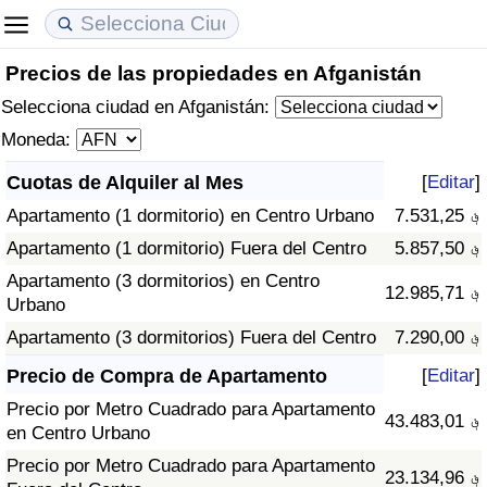
Precios de las propiedades en Afganistán
Coste de vida
Precios de las propiedades
Calidad de Vida
Selecciona ciudad en Afganistán:
Índice de Costo de Vida (Actual)
Índice de Precios de Inmuebles (Actual)
Índice de Calidad de Vida
Moneda:
Cuotas de Alquiler al Mes
[
Editar
]
Índice de Costo de Vida
Índice de Precios de Inmuebles
Índice de Calidad de Vida (Actual)
Apartamento (1 dormitorio) en Centro Urbano
7.531,25 ؋
Índice de costo de vida por país
Índice de Precios de Inmuebles por País
Índice de calidad de vida por país
Apartamento (1 dormitorio) Fuera del Centro
5.857,50 ؋
Apartamento (3 dormitorios) en Centro
12.985,71 ؋
en aqaba
Delincuencia
Urbano
Apartamento (3 dormitorios) Fuera del Centro
7.290,00 ؋
Calificación del Índice de Criminalidad
Precio de Compra de Apartamento
[
Editar
]
(Actual)
Precio por Metro Cuadrado para Apartamento
43.483,01 ؋
en Centro Urbano
Índice de Criminalidad
Precio por Metro Cuadrado para Apartamento
23.134,96 ؋