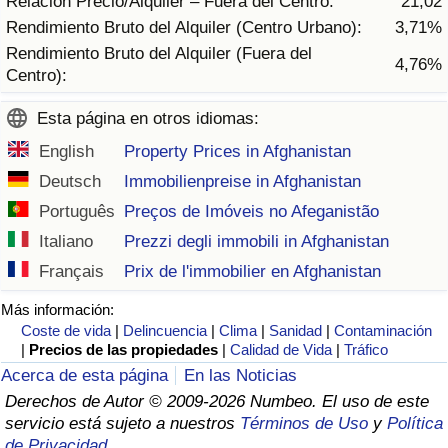
Relación Precio/Alquiler – Fuera del Centro:
21,02
Tráfico
Rendimiento Bruto del Alquiler (Centro Urbano):
3,71%
Rendimiento Bruto del Alquiler (Fuera del
4,76%
Índice de Tráfico
Centro):
Esta página en otros idiomas:
Índice de Tráfico (Actual)
English
Property Prices in Afghanistan
Índice de Tráfico por País
Deutsch
Immobilienpreise in Afghanistan
Português
Preços de Imóveis no Afeganistão
Italiano
Prezzi degli immobili in Afghanistan
Français
Prix de l'immobilier en Afghanistan
Más información:
Coste de vida
|
Delincuencia
|
Clima
|
Sanidad
|
Contaminación
|
Precios de las propiedades
|
Calidad de Vida
|
Tráfico
Acerca de esta página
En las Noticias
Derechos de Autor © 2009-2026 Numbeo. El uso de este
servicio está sujeto a nuestros
Términos de Uso
y
Política
de Privacidad