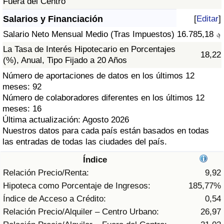
Fuera del Centro
Índice de criminalidad por país
Salarios y Financiación
[
Editar
]
Sanidad
Salario Neto Mensual Medio (Tras Impuestos)
16.785,18 ؋
La Tasa de Interés Hipotecario en Porcentajes
18,22
Índice de Sanidad (Actual)
(%), Anual, Tipo Fijado a 20 Años
Número de aportaciones de datos en los últimos 12
Índice de Sanidad
meses: 92
Número de colaboradores diferentes en los últimos 12
Índice de Sanidad por País
meses: 16
Última actualización: Agosto 2026
Nuestros datos para cada país están basados en todas
Contaminación
las entradas de todas las ciudades del país.
Índice de Contaminación (Actual)
Índice
Relación Precio/Renta:
9,92
Índice de contaminación
Hipoteca como Porcentaje de Ingresos:
185,77%
Índice de Acceso a Crédito:
0,54
Índice de Contaminación por País
Relación Precio/Alquiler – Centro Urbano:
26,97