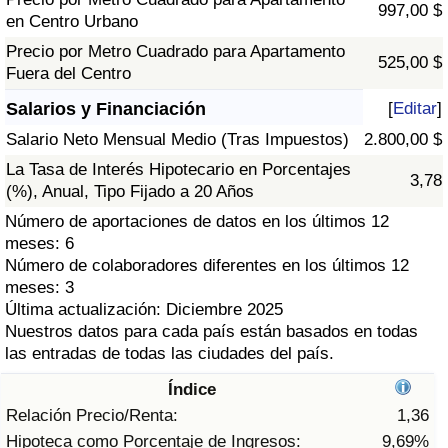
Índice de criminalidad por país
997,00 $
en Centro Urbano
Precio por Metro Cuadrado para Apartamento
Sanidad
525,00 $
Fuera del Centro
Salarios y Financiación
[
Editar
]
Índice de Sanidad (Actual)
Salario Neto Mensual Medio (Tras Impuestos)
2.800,00 $
Índice de Sanidad
La Tasa de Interés Hipotecario en Porcentajes
3,78
(%), Anual, Tipo Fijado a 20 Años
Índice de Sanidad por País
Número de aportaciones de datos en los últimos 12
meses: 6
Contaminación
Número de colaboradores diferentes en los últimos 12
meses: 3
Última actualización: Diciembre 2025
Índice de Contaminación (Actual)
Nuestros datos para cada país están basados en todas
las entradas de todas las ciudades del país.
Índice de contaminación
Índice
Relación Precio/Renta:
1,36
Índice de Contaminación por País
Hipoteca como Porcentaje de Ingresos:
9,69%