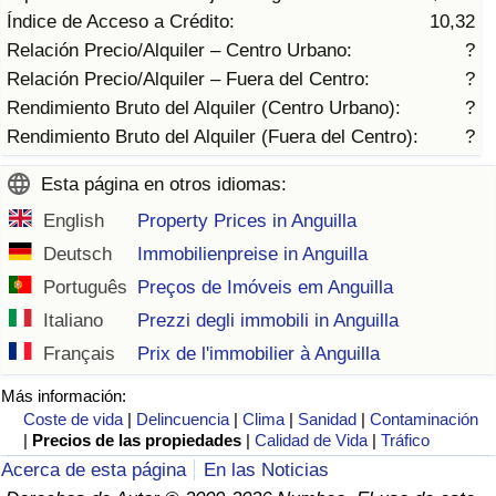
Tráfico
Índice de Acceso a Crédito:
10,32
Relación Precio/Alquiler – Centro Urbano:
?
Índice de Tráfico
Relación Precio/Alquiler – Fuera del Centro:
?
Rendimiento Bruto del Alquiler (Centro Urbano):
?
Índice de Tráfico (Actual)
Rendimiento Bruto del Alquiler (Fuera del Centro):
?
Esta página en otros idiomas:
Índice de Tráfico por País
English
Property Prices in Anguilla
Deutsch
Immobilienpreise in Anguilla
Português
Preços de Imóveis em Anguilla
Italiano
Prezzi degli immobili in Anguilla
Français
Prix de l'immobilier à Anguilla
Más información:
Coste de vida
|
Delincuencia
|
Clima
|
Sanidad
|
Contaminación
|
Precios de las propiedades
|
Calidad de Vida
|
Tráfico
Acerca de esta página
En las Noticias