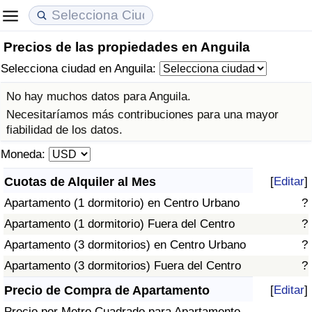
Precios de las propiedades en Anguila
Coste de vida
Precios de las propiedades
Calidad de Vida
Selecciona ciudad en Anguila:
Índice de Costo de Vida (Actual)
Índice de Precios de Inmuebles (Actual)
Índice de Calidad de Vida
No hay muchos datos para Anguila.
Necesitaríamos más contribuciones para una mayor
Índice de Costo de Vida
Índice de Precios de Inmuebles
Índice de Calidad de Vida (Actual)
fiabilidad de los datos.
Moneda:
Índice de costo de vida por país
Índice de Precios de Inmuebles por País
Índice de calidad de vida por país
Cuotas de Alquiler al Mes
[
Editar
]
en aqaba
Delincuencia
Apartamento (1 dormitorio) en Centro Urbano
?
Apartamento (1 dormitorio) Fuera del Centro
?
Calificación del Índice de Criminalidad
Apartamento (3 dormitorios) en Centro Urbano
?
(Actual)
Apartamento (3 dormitorios) Fuera del Centro
?
Índice de Criminalidad
Precio de Compra de Apartamento
[
Editar
]
Precio por Metro Cuadrado para Apartamento