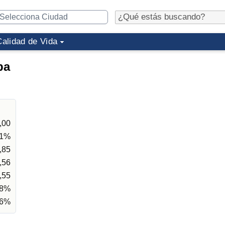
Calidad de Vida
ba
,00
11%
,85
,56
,55
68%
26%