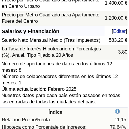
Índice de criminalidad por país
1.400,00 €
en Centro Urbano
Precio por Metro Cuadrado para Apartamento
Sanidad
1.200,00 €
Fuera del Centro
Salarios y Financiación
[
Editar
]
Índice de Sanidad (Actual)
Salario Neto Mensual Medio (Tras Impuestos)
583,20 €
Índice de Sanidad
La Tasa de Interés Hipotecario en Porcentajes
3,80
(%), Anual, Tipo Fijado a 20 Años
Índice de Sanidad por País
Número de aportaciones de datos en los últimos 12
meses: 8
Contaminación
Número de colaboradores diferentes en los últimos 12
meses: 1
Última actualización: Febrero 2025
Índice de Contaminación (Actual)
Nuestros datos para cada país están basados en todas
las entradas de todas las ciudades del país.
Índice de contaminación
Índice
Relación Precio/Renta:
11,15
Índice de Contaminación por País
Hipoteca como Porcentaje de Ingresos:
79,64%