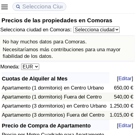
Precios de las propiedades en Comoras
Coste de vida
Precios de las propiedades
Calidad de Vida
Selecciona ciudad en Comoras:
Índice de Costo de Vida (Actual)
Índice de Precios de Inmuebles (Actual)
Índice de Calidad de Vida
No hay muchos datos para Comoras.
Necesitaríamos más contribuciones para una mayor
Índice de Costo de Vida
Índice de Precios de Inmuebles
Índice de Calidad de Vida (Actual)
fiabilidad de los datos.
Moneda:
Índice de costo de vida por país
Índice de Precios de Inmuebles por País
Índice de calidad de vida por país
Cuotas de Alquiler al Mes
[
Editar
]
en aqaba
Delincuencia
Apartamento (1 dormitorio) en Centro Urbano
650,00 €
Apartamento (1 dormitorio) Fuera del Centro
540,00 €
Calificación del Índice de Criminalidad
Apartamento (3 dormitorios) en Centro Urbano
1.250,00 €
(Actual)
Apartamento (3 dormitorios) Fuera del Centro
1.015,00 €
Índice de Criminalidad
Precio de Compra de Apartamento
[
Editar
]
Precio por Metro Cuadrado para Apartamento