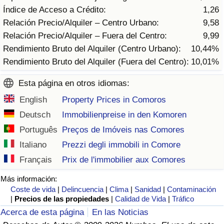
Tráfico
Índice de Acceso a Crédito:
1,26
Relación Precio/Alquiler – Centro Urbano:
9,58
Índice de Tráfico
Relación Precio/Alquiler – Fuera del Centro:
9,99
Rendimiento Bruto del Alquiler (Centro Urbano):
10,44%
Índice de Tráfico (Actual)
Rendimiento Bruto del Alquiler (Fuera del Centro):
10,01%
Esta página en otros idiomas:
Índice de Tráfico por País
English
Property Prices in Comoros
Deutsch
Immobilienpreise in den Komoren
Português
Preços de Imóveis nas Comores
Italiano
Prezzi degli immobili in Comore
Français
Prix de l'immobilier aux Comores
Más información:
Coste de vida
|
Delincuencia
|
Clima
|
Sanidad
|
Contaminación
|
Precios de las propiedades
|
Calidad de Vida
|
Tráfico
Acerca de esta página
En las Noticias