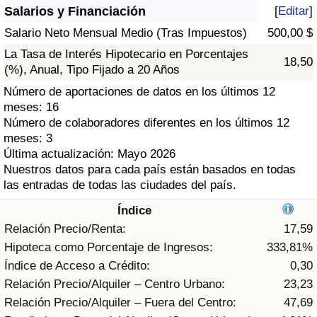
Índice de criminalidad por país
Salarios y Financiación
[
Editar
]
Salario Neto Mensual Medio (Tras Impuestos)
500,00 $
Sanidad
La Tasa de Interés Hipotecario en Porcentajes
18,50
(%), Anual, Tipo Fijado a 20 Años
Índice de Sanidad (Actual)
Número de aportaciones de datos en los últimos 12
meses: 16
Índice de Sanidad
Número de colaboradores diferentes en los últimos 12
meses: 3
Índice de Sanidad por País
Última actualización: Mayo 2026
Nuestros datos para cada país están basados en todas
las entradas de todas las ciudades del país.
Contaminación
Índice
Índice de Contaminación (Actual)
Relación Precio/Renta:
17,59
Hipoteca como Porcentaje de Ingresos:
333,81%
Índice de contaminación
Índice de Acceso a Crédito:
0,30
Relación Precio/Alquiler – Centro Urbano:
23,23
Índice de Contaminación por País
Relación Precio/Alquiler – Fuera del Centro:
47,69