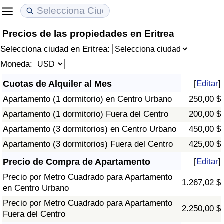
Precios de las propiedades en Eritrea
Coste de vida
Precios de las propiedades
Calidad de Vida
Selecciona ciudad en Eritrea:
Índice de Costo de Vida (Actual)
Índice de Precios de Inmuebles (Actual)
Índice de Calidad de Vida
Moneda:
Cuotas de Alquiler al Mes
[
Editar
]
Índice de Costo de Vida
Índice de Precios de Inmuebles
Índice de Calidad de Vida (Actual)
Apartamento (1 dormitorio) en Centro Urbano
250,00 $
Índice de costo de vida por país
Índice de Precios de Inmuebles por País
Índice de calidad de vida por país
Apartamento (1 dormitorio) Fuera del Centro
200,00 $
Apartamento (3 dormitorios) en Centro Urbano
450,00 $
en aqaba
Delincuencia
Apartamento (3 dormitorios) Fuera del Centro
425,00 $
Precio de Compra de Apartamento
[
Editar
]
Calificación del Índice de Criminalidad
(Actual)
Precio por Metro Cuadrado para Apartamento
1.267,02 $
en Centro Urbano
Índice de Criminalidad
Precio por Metro Cuadrado para Apartamento
2.250,00 $
Fuera del Centro