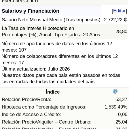
Fuera del Centro
Índice de criminalidad por país
Salarios y Financiación
[
Editar
]
Sanidad
Salario Neto Mensual Medio (Tras Impuestos)
2.722,22 ₵
La Tasa de Interés Hipotecario en
28,80
Índice de Sanidad (Actual)
Porcentajes (%), Anual, Tipo Fijado a 20 Años
Número de aportaciones de datos en los últimos 12
Índice de Sanidad
meses: 107
Número de colaboradores diferentes en los últimos 12
Índice de Sanidad por País
meses: 17
Última actualización: Julio 2026
Nuestros datos para cada país están basados en todas
Contaminación
las entradas de todas las ciudades del país.
Índice de Contaminación (Actual)
Índice
Relación Precio/Renta:
53,27
Índice de contaminación
Hipoteca como Porcentaje de Ingresos:
1.539,49%
Índice de Acceso a Crédito:
0,06
Índice de Contaminación por País
Relación Precio/Alquiler – Centro Urbano:
25,04