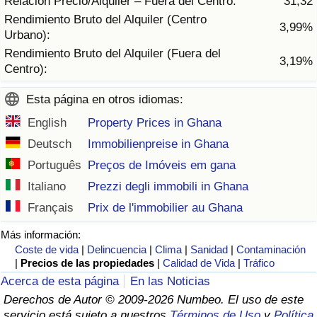
Relación Precio/Alquiler – Fuera del Centro:
31,32
Tráfico
Rendimiento Bruto del Alquiler (Centro
3,99%
Urbano):
Índice de Tráfico
Rendimiento Bruto del Alquiler (Fuera del
3,19%
Centro):
Índice de Tráfico (Actual)
Esta página en otros idiomas:
Índice de Tráfico por País
English
Property Prices in Ghana
Deutsch
Immobilienpreise in Ghana
Português
Preços de Imóveis em gana
Italiano
Prezzi degli immobili in Ghana
Français
Prix de l'immobilier au Ghana
Más información:
Coste de vida
|
Delincuencia
|
Clima
|
Sanidad
|
Contaminación
|
Precios de las propiedades
|
Calidad de Vida
|
Tráfico
Acerca de esta página
En las Noticias
Derechos de Autor © 2009-2026 Numbeo. El uso de este
servicio está sujeto a nuestros
Términos de Uso
y
Política