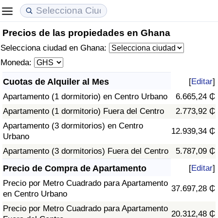
Precios de las propiedades en Ghana
Coste de vida
Precios de las propiedades
Calidad de Vida
Selecciona ciudad en Ghana:
Índice de Costo de Vida (Actual)
Índice de Precios de Inmuebles (Actual)
Índice de Calidad de Vida
Moneda:
Cuotas de Alquiler al Mes
[
Editar
]
Índice de Costo de Vida
Índice de Precios de Inmuebles
Índice de Calidad de Vida (Actual)
Apartamento (1 dormitorio) en Centro Urbano
6.665,24 ₵
Índice de costo de vida por país
Índice de Precios de Inmuebles por País
Índice de calidad de vida por país
Apartamento (1 dormitorio) Fuera del Centro
2.773,92 ₵
Apartamento (3 dormitorios) en Centro
12.939,34 ₵
en aqaba
Delincuencia
Urbano
Apartamento (3 dormitorios) Fuera del Centro
5.787,09 ₵
Calificación del Índice de Criminalidad
Precio de Compra de Apartamento
[
Editar
]
(Actual)
Precio por Metro Cuadrado para Apartamento
37.697,28 ₵
en Centro Urbano
Índice de Criminalidad
Precio por Metro Cuadrado para Apartamento
20.312,48 ₵