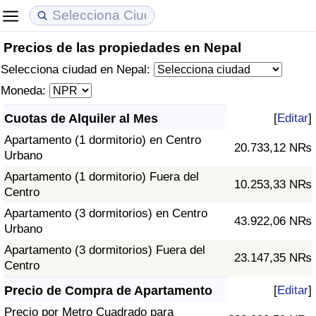
Precios de las propiedades en Nepal
Coste de vida
Precios de las propiedades
Calidad de Vida
Selecciona ciudad en Nepal:
Índice de Costo de Vida (Actual)
Índice de Precios de Inmuebles (Actual)
Índice de Calidad de Vida
Moneda:
Cuotas de Alquiler al Mes
[
Editar
]
Índice de Costo de Vida
Índice de Precios de Inmuebles
Índice de Calidad de Vida (Actual)
Apartamento (1 dormitorio) en Centro
20.733,12 N₨
Urbano
Índice de costo de vida por país
Índice de Precios de Inmuebles por País
Índice de calidad de vida por país
Apartamento (1 dormitorio) Fuera del
10.253,33 N₨
Centro
en aqaba
Delincuencia
Apartamento (3 dormitorios) en Centro
43.922,06 N₨
Urbano
Calificación del Índice de Criminalidad
(Actual)
Apartamento (3 dormitorios) Fuera del
23.147,35 N₨
Centro
Índice de Criminalidad
Precio de Compra de Apartamento
[
Editar
]
Precio por Metro Cuadrado para