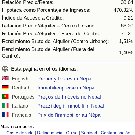
Relación Precio/Renta:
38,64
Tráfico
Hipoteca como Porcentaje de Ingresos:
470,32%
Índice de Acceso a Crédito:
0,21
Índice de Tráfico
Relación Precio/Alquiler – Centro Urbano:
66,20
Relación Precio/Alquiler – Fuera del Centro:
71,21
Índice de Tráfico (Actual)
Rendimiento Bruto del Alquiler (Centro Urbano):
1,51%
Rendimiento Bruto del Alquiler (Fuera del
Índice de Tráfico por País
1,40%
Centro):
Esta página en otros idiomas:
English
Property Prices in Nepal
Deutsch
Immobilienpreise in Nepal
Português
Preços de Imóveis no Nepal
Italiano
Prezzi degli immobili in Nepal
Français
Prix de l'immobilier au Népal
Más información:
Coste de vida
|
Delincuencia
|
Clima
|
Sanidad
|
Contaminación