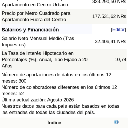
323.290,50 N₨
Índice de criminalidad por país
Apartamento en Centro Urbano
Precio por Metro Cuadrado para
177.531,62 N₨
Sanidad
Apartamento Fuera del Centro
Salarios y Financiación
[
Editar
]
Índice de Sanidad (Actual)
Salario Neto Mensual Medio (Tras
32.406,41 N₨
Impuestos)
Índice de Sanidad
La Tasa de Interés Hipotecario en
Porcentajes (%), Anual, Tipo Fijado a 20
10,74
Índice de Sanidad por País
Años
Número de aportaciones de datos en los últimos 12
Contaminación
meses: 300
Número de colaboradores diferentes en los últimos 12
Índice de Contaminación (Actual)
meses: 52
Última actualización: Agosto 2026
Índice de contaminación
Nuestros datos para cada país están basados en todas
las entradas de todas las ciudades del país.
Índice de Contaminación por País
Índice