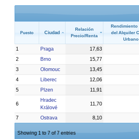
Rendimiento
Relación
Ciudad
del Alquiler 
Puesto
Precio/Renta
Urbano
1
Praga
17,63
2
Brno
15,77
3
Olomouc
13,45
4
Liberec
12,06
5
Plzen
11,91
Hradec
6
11,70
Králové
7
Ostrava
8,10
Showing 1 to 7 of 7 entries