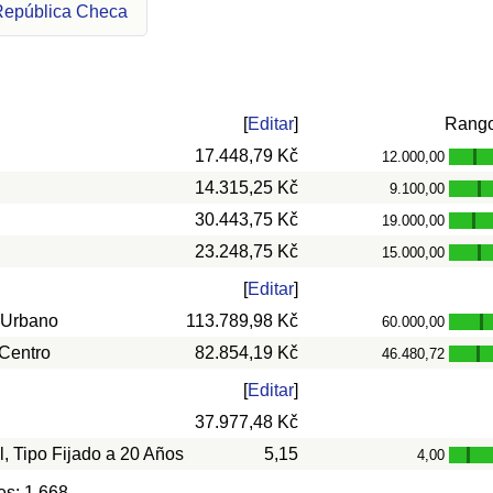
 República Checa
[
Editar
]
Rang
17.448,79 Kč
12.000,00
-
14.315,25 Kč
9.100,00
-
30.443,75 Kč
19.000,00
-
23.248,75 Kč
15.000,00
-
[
Editar
]
 Urbano
113.789,98 Kč
60.000,00
-
 Centro
82.854,19 Kč
46.480,72
-
[
Editar
]
37.977,48 Kč
l, Tipo Fijado a 20 Años
5,15
4,00
-
es: 1.668