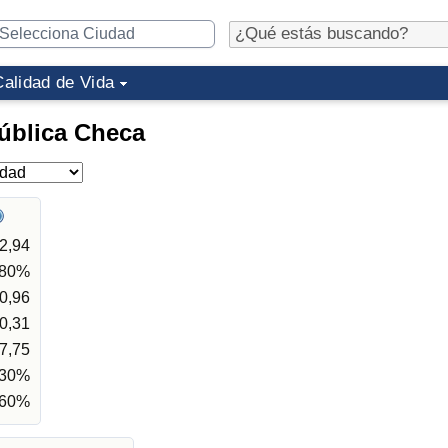
Calidad de Vida
ública Checa
2,94
,80%
0,96
0,31
7,75
,30%
,60%