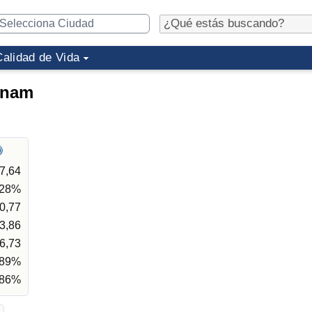
Calidad de Vida
inam
7,64
,28%
0,77
3,86
6,73
,89%
,86%