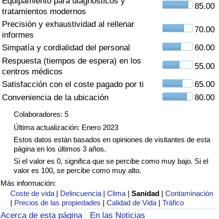
Equipamiento para diagnósticos y
Índice de criminalidad por país
85.00
tratamientos modernos
Precisión y exhaustividad al rellenar
Sanidad
70.00
informes
Simpatía y cordialidad del personal
60.00
Índice de Sanidad (Actual)
Respuesta (tiempos de espera) en los
55.00
centros médicos
Índice de Sanidad
Satisfacción con el coste pagado por ti
65.00
Conveniencia de la ubicación
80.00
Índice de Sanidad por País
Colaboradores: 5
Última actualización: Enero 2023
Contaminación
Estos datos están basados en opiniones de visitantes de esta
página en los últimos 3 años.
Índice de Contaminación (Actual)
Si el valor es 0, significa que se percibe como muy bajo. Si el
valor es 100, se percibe como muy alto.
Índice de contaminación
Más información:
Coste de vida
|
Delincuencia
|
Clima
|
Sanidad
|
Contaminación
|
Precios de las propiedades
|
Calidad de Vida
|
Tráfico
Índice de Contaminación por País
Acerca de esta página
En las Noticias