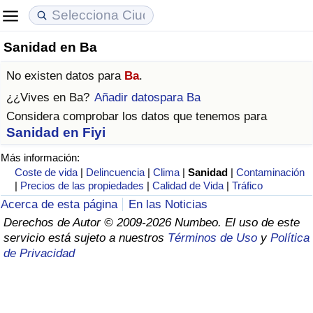
Sanidad en Ba
Coste de vida
Precios de las propiedades
Calidad de Vida
No existen datos para
Ba
.
Índice de Costo de Vida (Actual)
Índice de Precios de Inmuebles (Actual)
Índice de Calidad de Vida
¿¿Vives en
Ba
?
Añadir datospara Ba
Considera comprobar los datos que tenemos para
Índice de Costo de Vida
Índice de Precios de Inmuebles
Índice de Calidad de Vida (Actual)
Sanidad en Fiyi
Más información:
Índice de costo de vida por país
Índice de Precios de Inmuebles por País
Índice de calidad de vida por país
Coste de vida
|
Delincuencia
|
Clima
|
Sanidad
|
Contaminación
|
Precios de las propiedades
|
Calidad de Vida
|
Tráfico
en aqaba
Delincuencia
Acerca de esta página
En las Noticias
Derechos de Autor © 2009-2026 Numbeo. El uso de este
Calificación del Índice de Criminalidad
servicio está sujeto a nuestros
Términos de Uso
y
Política
(Actual)
de Privacidad
Índice de Criminalidad