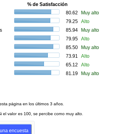
% de Satisfacción
80.62
Muy alto
79.25
Alto
s
85.94
Muy alto
79.95
Alto
85.50
Muy alto
73.91
Alto
65.12
Alto
81.19
Muy alto
esta página en los últimos 3 años.
Si el valor es 100, se percibe como muy alto.
r una encuesta