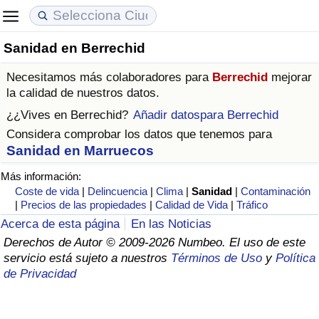
Sanidad en Berrechid
Coste de vida
Precios de las propiedades
Calidad de Vida
Necesitamos más colaboradores para
Berrechid
mejorar
Índice de Costo de Vida (Actual)
Índice de Precios de Inmuebles (Actual)
Índice de Calidad de Vida
la calidad de nuestros datos.
¿¿Vives en
Berrechid
?
Añadir datospara Berrechid
Índice de Costo de Vida
Índice de Precios de Inmuebles
Índice de Calidad de Vida (Actual)
Considera comprobar los datos que tenemos para
Sanidad en Marruecos
Índice de costo de vida por país
Índice de Precios de Inmuebles por País
Índice de calidad de vida por país
Más información:
Coste de vida
|
Delincuencia
|
Clima
|
Sanidad
|
Contaminación
en aqaba
Delincuencia
|
Precios de las propiedades
|
Calidad de Vida
|
Tráfico
Acerca de esta página
En las Noticias
Calificación del Índice de Criminalidad
Derechos de Autor © 2009-2026 Numbeo. El uso de este
(Actual)
servicio está sujeto a nuestros
Términos de Uso
y
Política
de Privacidad
Índice de Criminalidad