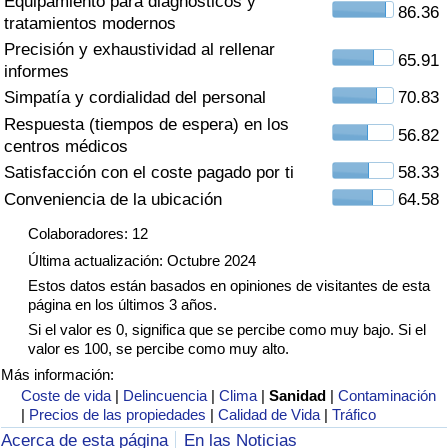
Equipamiento para diagnósticos y
Índice de criminalidad por país
86.36
tratamientos modernos
Precisión y exhaustividad al rellenar
Sanidad
65.91
informes
Simpatía y cordialidad del personal
70.83
Índice de Sanidad (Actual)
Respuesta (tiempos de espera) en los
56.82
centros médicos
Índice de Sanidad
Satisfacción con el coste pagado por ti
58.33
Conveniencia de la ubicación
64.58
Índice de Sanidad por País
Colaboradores: 12
Última actualización: Octubre 2024
Contaminación
Estos datos están basados en opiniones de visitantes de esta
página en los últimos 3 años.
Índice de Contaminación (Actual)
Si el valor es 0, significa que se percibe como muy bajo. Si el
valor es 100, se percibe como muy alto.
Índice de contaminación
Más información:
Coste de vida
|
Delincuencia
|
Clima
|
Sanidad
|
Contaminación
|
Precios de las propiedades
|
Calidad de Vida
|
Tráfico
Índice de Contaminación por País
Acerca de esta página
En las Noticias