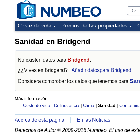
Coste de vida
Precios de las propiedades
Sanidad en Bridgend
No existen datos para
Bridgend
.
¿¿Vives en
Bridgend
?
Añadir datospara Bridgend
San
Considera comprobar los datos que tenemos para
Más información:
Coste de vida
|
Delincuencia
|
Clima
|
Sanidad
|
Contamina
Acerca de esta página
En las Noticias
Derechos de Autor © 2009-2026 Numbeo. El uso de este 