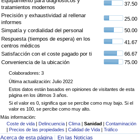
Equipamiento para diagnósticos y
Índice de criminalidad por país
37.50
tratamientos modernos
Precisión y exhaustividad al rellenar
Sanidad
25.00
informes
Simpatía y cordialidad del personal
50.00
Índice de Sanidad (Actual)
Respuesta (tiempos de espera) en los
41.67
centros médicos
Índice de Sanidad
Satisfacción con el coste pagado por ti
66.67
Conveniencia de la ubicación
75.00
Índice de Sanidad por País
Colaboradores: 3
Última actualización: Julio 2022
Contaminación
Estos datos están basados en opiniones de visitantes de esta
página en los últimos 3 años.
Índice de Contaminación (Actual)
Si el valor es 0, significa que se percibe como muy bajo. Si el
valor es 100, se percibe como muy alto.
Índice de contaminación
Más información:
Coste de vida
|
Delincuencia
|
Clima
|
Sanidad
|
Contaminación
|
Precios de las propiedades
|
Calidad de Vida
|
Tráfico
Índice de Contaminación por País
Acerca de esta página
En las Noticias