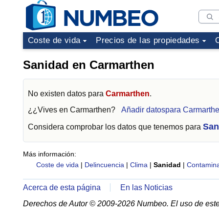
Coste de vida
Precios de las propiedades
Sanidad en Carmarthen
No existen datos para
Carmarthen
.
¿¿Vives en
Carmarthen
?
Añadir datospara Carmarth
San
Considera comprobar los datos que tenemos para
Más información:
Coste de vida
|
Delincuencia
|
Clima
|
Sanidad
|
Contamina
Acerca de esta página
En las Noticias
Derechos de Autor © 2009-2026 Numbeo. El uso de este 