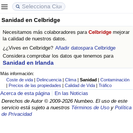
Sanidad en Celbridge
Coste de vida
Precios de las propiedades
Calidad de Vida
Necesitamos más colaboradores para
Celbridge
mejorar
Índice de Costo de Vida (Actual)
Índice de Precios de Inmuebles (Actual)
Índice de Calidad de Vida
la calidad de nuestros datos.
¿¿Vives en
Celbridge
?
Añadir datospara Celbridge
Índice de Costo de Vida
Índice de Precios de Inmuebles
Índice de Calidad de Vida (Actual)
Considera comprobar los datos que tenemos para
Sanidad en Irlanda
Índice de costo de vida por país
Índice de Precios de Inmuebles por País
Índice de calidad de vida por país
Más información:
Coste de vida
|
Delincuencia
|
Clima
|
Sanidad
|
Contaminación
en aqaba
Delincuencia
|
Precios de las propiedades
|
Calidad de Vida
|
Tráfico
Acerca de esta página
En las Noticias
Calificación del Índice de Criminalidad
Derechos de Autor © 2009-2026 Numbeo. El uso de este
(Actual)
servicio está sujeto a nuestros
Términos de Uso
y
Política
de Privacidad
Índice de Criminalidad