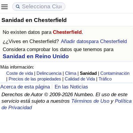
Sanidad en Chesterfield
Coste de vida
Precios de las propiedades
Calidad de Vida
No existen datos para
Chesterfield
.
Índice de Costo de Vida (Actual)
Índice de Precios de Inmuebles (Actual)
Índice de Calidad de Vida
¿¿Vives en
Chesterfield
?
Añadir datospara Chesterfield
Considera comprobar los datos que tenemos para
Índice de Costo de Vida
Índice de Precios de Inmuebles
Índice de Calidad de Vida (Actual)
Sanidad en Reino Unido
Más información:
Índice de costo de vida por país
Índice de Precios de Inmuebles por País
Índice de calidad de vida por país
Coste de vida
|
Delincuencia
|
Clima
|
Sanidad
|
Contaminación
|
Precios de las propiedades
|
Calidad de Vida
|
Tráfico
en aqaba
Delincuencia
Acerca de esta página
En las Noticias
Derechos de Autor © 2009-2026 Numbeo. El uso de este
Calificación del Índice de Criminalidad
servicio está sujeto a nuestros
Términos de Uso
y
Política
(Actual)
de Privacidad
Índice de Criminalidad