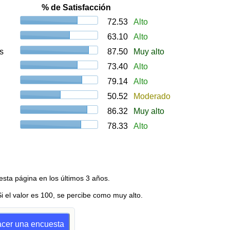
% de Satisfacción
72.53
Alto
63.10
Alto
s
87.50
Muy alto
73.40
Alto
79.14
Alto
50.52
Moderado
86.32
Muy alto
78.33
Alto
esta página en los últimos 3 años.
Si el valor es 100, se percibe como muy alto.
hacer una encuesta