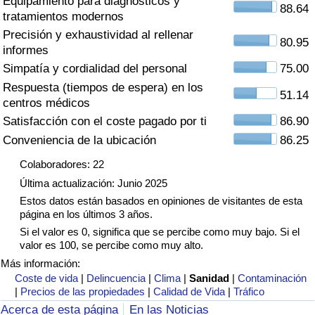
Equipamiento para diagnósticos y
Índice de criminalidad por país
88.64
tratamientos modernos
Precisión y exhaustividad al rellenar
Sanidad
80.95
informes
Simpatía y cordialidad del personal
75.00
Índice de Sanidad (Actual)
Respuesta (tiempos de espera) en los
51.14
centros médicos
Índice de Sanidad
Satisfacción con el coste pagado por ti
86.90
Conveniencia de la ubicación
86.25
Índice de Sanidad por País
Colaboradores: 22
Última actualización: Junio 2025
Contaminación
Estos datos están basados en opiniones de visitantes de esta
página en los últimos 3 años.
Índice de Contaminación (Actual)
Si el valor es 0, significa que se percibe como muy bajo. Si el
valor es 100, se percibe como muy alto.
Índice de contaminación
Más información:
Coste de vida
|
Delincuencia
|
Clima
|
Sanidad
|
Contaminación
|
Precios de las propiedades
|
Calidad de Vida
|
Tráfico
Índice de Contaminación por País
Acerca de esta página
En las Noticias