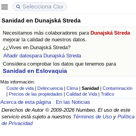
Sanidad en Dunajská Streda
Coste de vida
Precios de las propiedades
Calidad de Vida
Necesitamos más colaboradores para
Dunajská Streda
Índice de Costo de Vida (Actual)
Índice de Precios de Inmuebles (Actual)
Índice de Calidad de Vida
mejorar la calidad de nuestros datos.
¿¿Vives en
Dunajská Streda
?
Índice de Costo de Vida
Índice de Precios de Inmuebles
Índice de Calidad de Vida (Actual)
Añadir datospara Dunajská Streda
Considera comprobar los datos que tenemos para
Índice de costo de vida por país
Índice de Precios de Inmuebles por País
Índice de calidad de vida por país
Sanidad en Eslovaquia
Más información:
en aqaba
Delincuencia
Coste de vida
|
Delincuencia
|
Clima
|
Sanidad
|
Contaminación
|
Precios de las propiedades
|
Calidad de Vida
|
Tráfico
Calificación del Índice de Criminalidad
Acerca de esta página
En las Noticias
(Actual)
Derechos de Autor © 2009-2026 Numbeo. El uso de este
servicio está sujeto a nuestros
Términos de Uso
y
Política
Índice de Criminalidad
de Privacidad