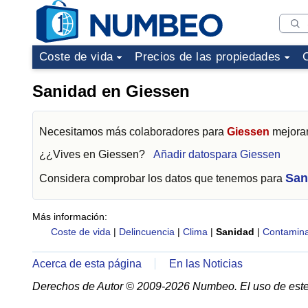
Coste de vida
Precios de las propiedades
Sanidad en Giessen
Necesitamos más colaboradores para
Giessen
mejorar
¿¿Vives en
Giessen
?
Añadir datospara Giessen
San
Considera comprobar los datos que tenemos para
Más información:
Coste de vida
|
Delincuencia
|
Clima
|
Sanidad
|
Contamina
Acerca de esta página
En las Noticias
Derechos de Autor © 2009-2026 Numbeo. El uso de este 