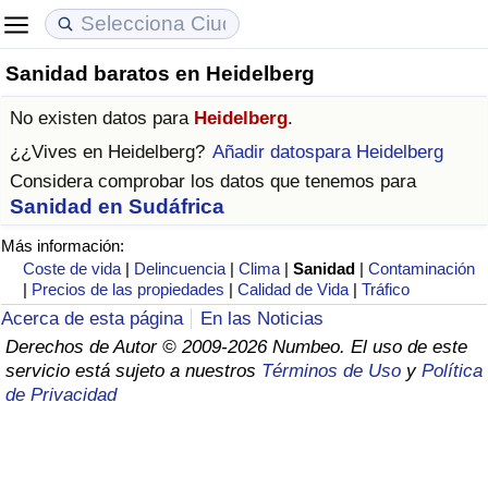
Sanidad baratos en Heidelberg
Coste de vida
Precios de las propiedades
Calidad de Vida
No existen datos para
Heidelberg
.
Índice de Costo de Vida (Actual)
Índice de Precios de Inmuebles (Actual)
Índice de Calidad de Vida
¿¿Vives en
Heidelberg
?
Añadir datospara Heidelberg
Considera comprobar los datos que tenemos para
Índice de Costo de Vida
Índice de Precios de Inmuebles
Índice de Calidad de Vida (Actual)
Sanidad en Sudáfrica
Más información:
Índice de costo de vida por país
Índice de Precios de Inmuebles por País
Índice de calidad de vida por país
Coste de vida
|
Delincuencia
|
Clima
|
Sanidad
|
Contaminación
|
Precios de las propiedades
|
Calidad de Vida
|
Tráfico
en aqaba
Delincuencia
Acerca de esta página
En las Noticias
Derechos de Autor © 2009-2026 Numbeo. El uso de este
Calificación del Índice de Criminalidad
servicio está sujeto a nuestros
Términos de Uso
y
Política
(Actual)
de Privacidad
Índice de Criminalidad