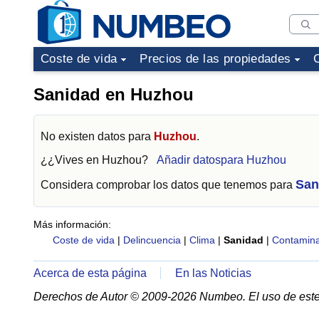
Coste de vida
Precios de las propiedades
Sanidad en Huzhou
No existen datos para
Huzhou
.
¿¿Vives en
Huzhou
?
Añadir datospara Huzhou
San
Considera comprobar los datos que tenemos para
Más información:
Coste de vida
|
Delincuencia
|
Clima
|
Sanidad
|
Contamina
Acerca de esta página
En las Noticias
Derechos de Autor © 2009-2026 Numbeo. El uso de este 