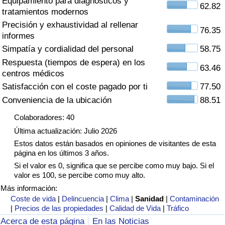
Equipamiento para diagnósticos y
Índice de criminalidad por país
62.82
tratamientos modernos
Precisión y exhaustividad al rellenar
Sanidad
76.35
informes
Simpatía y cordialidad del personal
58.75
Índice de Sanidad (Actual)
Respuesta (tiempos de espera) en los
63.46
centros médicos
Índice de Sanidad
Satisfacción con el coste pagado por ti
77.50
Conveniencia de la ubicación
88.51
Índice de Sanidad por País
Colaboradores: 40
Última actualización: Julio 2026
Contaminación
Estos datos están basados en opiniones de visitantes de esta
página en los últimos 3 años.
Índice de Contaminación (Actual)
Si el valor es 0, significa que se percibe como muy bajo. Si el
valor es 100, se percibe como muy alto.
Índice de contaminación
Más información:
Coste de vida
|
Delincuencia
|
Clima
|
Sanidad
|
Contaminación
|
Precios de las propiedades
|
Calidad de Vida
|
Tráfico
Índice de Contaminación por País
Acerca de esta página
En las Noticias