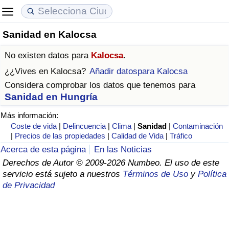
Sanidad en Kalocsa
Coste de vida
Precios de las propiedades
Calidad de Vida
No existen datos para
Kalocsa
.
Índice de Costo de Vida (Actual)
Índice de Precios de Inmuebles (Actual)
Índice de Calidad de Vida
¿¿Vives en
Kalocsa
?
Añadir datospara Kalocsa
Considera comprobar los datos que tenemos para
Índice de Costo de Vida
Índice de Precios de Inmuebles
Índice de Calidad de Vida (Actual)
Sanidad en Hungría
Más información:
Índice de costo de vida por país
Índice de Precios de Inmuebles por País
Índice de calidad de vida por país
Coste de vida
|
Delincuencia
|
Clima
|
Sanidad
|
Contaminación
|
Precios de las propiedades
|
Calidad de Vida
|
Tráfico
en aqaba
Delincuencia
Acerca de esta página
En las Noticias
Derechos de Autor © 2009-2026 Numbeo. El uso de este
Calificación del Índice de Criminalidad
servicio está sujeto a nuestros
Términos de Uso
y
Política
(Actual)
de Privacidad
Índice de Criminalidad