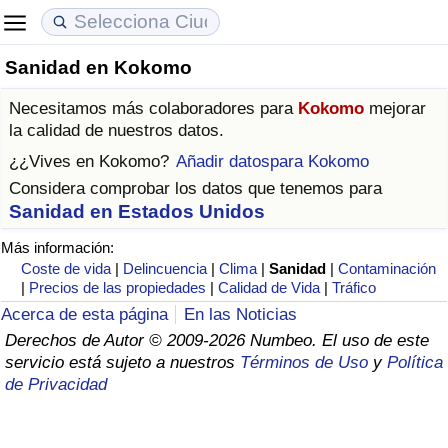
Sanidad en Kokomo
Coste de vida
Precios de las propiedades
Calidad de Vida
Necesitamos más colaboradores para
Kokomo
mejorar
Índice de Costo de Vida (Actual)
Índice de Precios de Inmuebles (Actual)
Índice de Calidad de Vida
la calidad de nuestros datos.
¿¿Vives en
Kokomo
?
Añadir datospara Kokomo
Índice de Costo de Vida
Índice de Precios de Inmuebles
Índice de Calidad de Vida (Actual)
Considera comprobar los datos que tenemos para
Sanidad en Estados Unidos
Índice de costo de vida por país
Índice de Precios de Inmuebles por País
Índice de calidad de vida por país
Más información:
Coste de vida
|
Delincuencia
|
Clima
|
Sanidad
|
Contaminación
en aqaba
Delincuencia
|
Precios de las propiedades
|
Calidad de Vida
|
Tráfico
Acerca de esta página
En las Noticias
Calificación del Índice de Criminalidad
Derechos de Autor © 2009-2026 Numbeo. El uso de este
(Actual)
servicio está sujeto a nuestros
Términos de Uso
y
Política
de Privacidad
Índice de Criminalidad