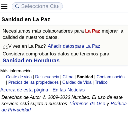
Sanidad en La Paz
Coste de vida
Precios de las propiedades
Calidad de Vida
Necesitamos más colaboradores para
La Paz
mejorar la
Índice de Costo de Vida (Actual)
Índice de Precios de Inmuebles (Actual)
Índice de Calidad de Vida
calidad de nuestros datos.
¿¿Vives en
La Paz
?
Añadir datospara La Paz
Índice de Costo de Vida
Índice de Precios de Inmuebles
Índice de Calidad de Vida (Actual)
Considera comprobar los datos que tenemos para
Sanidad en Honduras
Índice de costo de vida por país
Índice de Precios de Inmuebles por País
Índice de calidad de vida por país
Más información:
Coste de vida
|
Delincuencia
|
Clima
|
Sanidad
|
Contaminación
en aqaba
Delincuencia
|
Precios de las propiedades
|
Calidad de Vida
|
Tráfico
Acerca de esta página
En las Noticias
Calificación del Índice de Criminalidad
Derechos de Autor © 2009-2026 Numbeo. El uso de este
(Actual)
servicio está sujeto a nuestros
Términos de Uso
y
Política
de Privacidad
Índice de Criminalidad